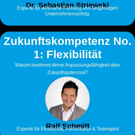
Dr. Sebastian Striewski
Experte für wirksame Führung und langfristigen
Unternehmenserfolg.
Zukunftskompetenz No.
1: Flexibilität
Warum bestimmt deine Anpassungsfähigkeit dein
Zukunftspotenzial?
Ralf Schmitt
Experte für Flexibilität, Fehlerkultur & Teamspirit