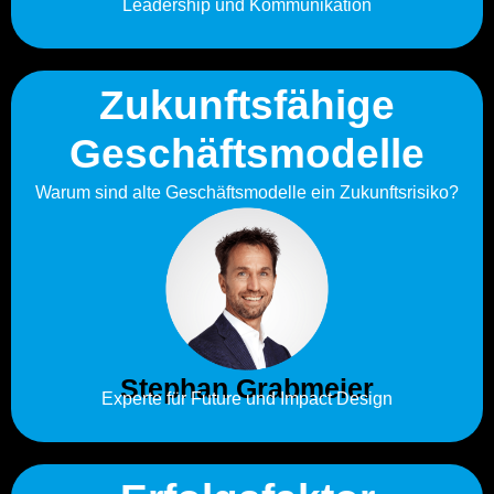
Leadership und Kommunikation
Zukunftsfähige
Geschäftsmodelle
Warum sind alte Geschäftsmodelle ein Zukunftsrisiko?
Stephan Grabmeier
Experte für Future und Impact Design