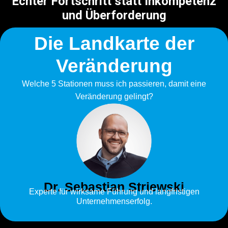
Echter Fortschritt statt Inkompetenz
und Überforderung
Die Landkarte der
Veränderung
Welche 5 Stationen muss ich passieren, damit eine
Veränderung gelingt?
Dr. Sebastian Striewski
Experte für wirksame Führung und langfristigen
Unternehmenserfolg.